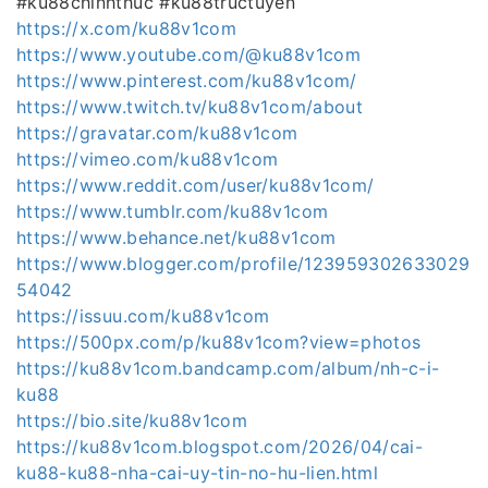
#ku88chinhthuc #ku88tructuyen
https://x.com/ku88v1com
https://www.youtube.com/@ku88v1com
https://www.pinterest.com/ku88v1com/
https://www.twitch.tv/ku88v1com/about
https://gravatar.com/ku88v1com
https://vimeo.com/ku88v1com
https://www.reddit.com/user/ku88v1com/
https://www.tumblr.com/ku88v1com
https://www.behance.net/ku88v1com
https://www.blogger.com/profile/123959302633029
54042
https://issuu.com/ku88v1com
https://500px.com/p/ku88v1com?view=photos
https://ku88v1com.bandcamp.com/album/nh-c-i-
ku88
https://bio.site/ku88v1com
https://ku88v1com.blogspot.com/2026/04/cai-
ku88-ku88-nha-cai-uy-tin-no-hu-lien.html