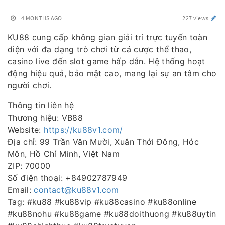
4 MONTHS AGO
227 views
KU88 cung cấp không gian giải trí trực tuyến toàn
diện với đa dạng trò chơi từ cá cược thể thao,
casino live đến slot game hấp dẫn. Hệ thống hoạt
động hiệu quả, bảo mật cao, mang lại sự an tâm cho
người chơi.
Thông tin liên hệ
Thương hiệu: VB88
Website:
https://ku88v1.com/
Địa chỉ: 99 Trần Văn Mười, Xuân Thới Đông, Hóc
Môn, Hồ Chí Minh, Việt Nam
ZIP: 70000
Số điện thoại: +84902787949
Email:
contact@ku88v1.com
Tag: #ku88 #ku88vip #ku88casino #ku88online
#ku88nohu #ku88game #ku88doithuong #ku88uytin